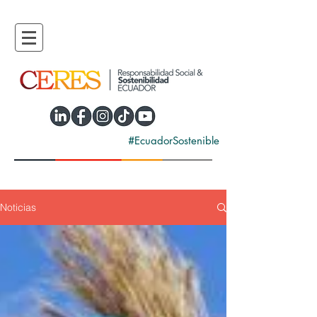
#EcuadorSostenible
Noticias