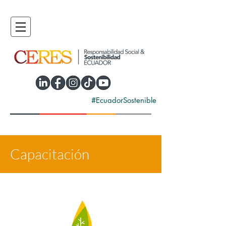
#EcuadorSostenible
Capacitación