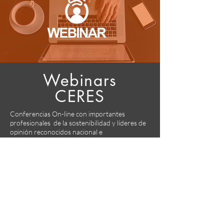
Webinars
CERES
Conferencias On-line con importantes
profesionales de la sostenibilidad y líderes de
opinión reconocidos nacional e
internacionalmente.
No necesitarás moverte de tu oficina, puedes
seguir nuestros webinars desde la comodidad
de tu hogar o tu oficina, basta un computador
o una tablet conexión a internet.
Videoteca: