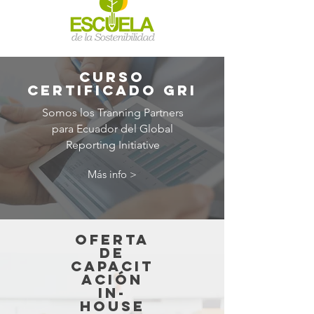
Curso
certificado gri
Somos los Tranning Partners
para Ecuador del Global
Reporting Initiative
Más info >
Oferta
de
capacit
ación
in-
house