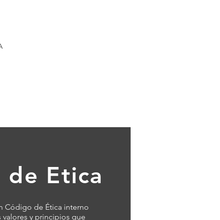
A
 de Etica
 Código de Ética interno
s valores y principios que