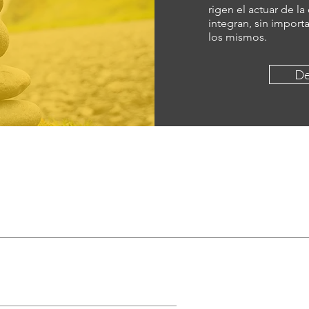
rigen el actuar de la
integran, sin importa
los mismos.
De