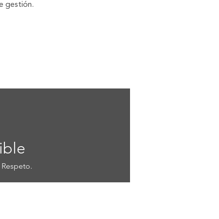
de gestión.
ible
l Respeto.