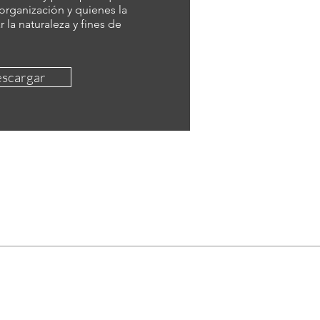
 organización y quienes la
r la naturaleza y fines de
scargar