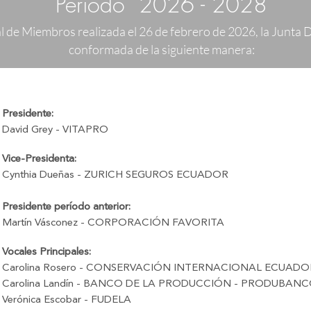
Período 2026 - 2028
 de Miembros realizada el 26 de febrero de 2026, la Junta
conformada de la siguiente manera:
Presidente:
David Grey - VITAPRO
Vice-Presidenta:
Cynthia Dueñas - ZURICH SEGUROS ECUADOR
Presidente período anterior:
Martín Vásconez - CORPORACIÓN FAVORITA
Vocales Principales:
Carolina Rosero - CONSERVACIÓN INTERNACIONAL ECUADO
Carolina Landín - BANCO DE LA PRODUCCIÓN - PRODUBANCO
Verónica Escobar - FUDELA