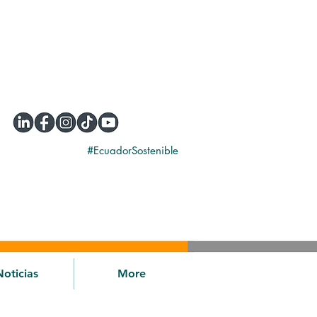
#EcuadorSostenible
Noticias
More