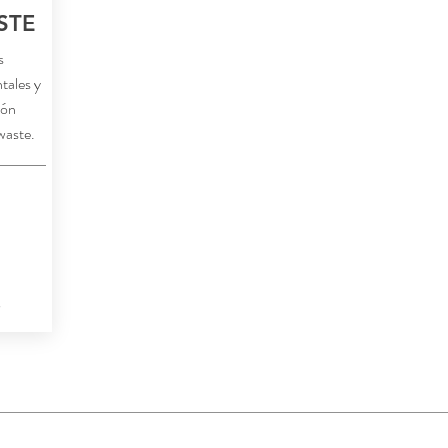
STE
s
tales y
ión
waste.