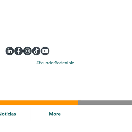
#EcuadorSostenible
Noticias
More