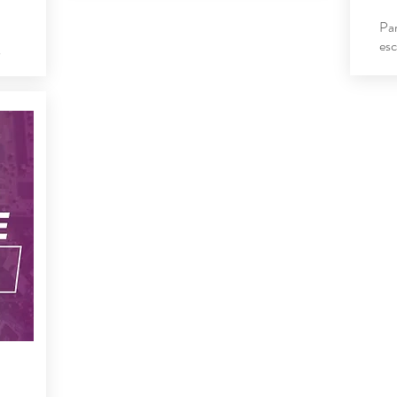
Par
esc