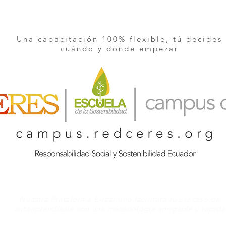
Una capacitación 100% flexible, tú decides
cuándo y dónde empezar
Nuestra Plataforma E-learning facilitará tu proceso de
autoaprendizaje con una metodología amigable y rápida