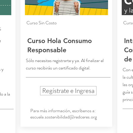
Curso Sin Costo
Curs
S
e
Curso Hola Consumo
In
Responsable
Co
de
Sólo necesitas registrarte y ya. Al finalizar el
curso recibirás un certificado digital.
 y
Con e
la cul
las o
Regístrate e Ingresa
guía 
o a la
princ
Para más información, escríbenos a:
escuela.sostenibilidad@redceres.org