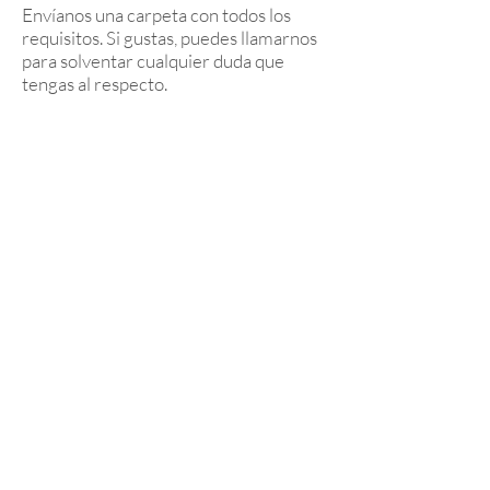
Envíanos una carpeta con todos los
requisitos. Si gustas, puedes llamarnos
para solventar cualquier duda que
tengas al respecto.
PASO 2:
La Junta Directiva de CERES
analizará la información enviada por la
organización postulante y
decidirá aprobar o denegar la solicitud
de ingreso, por unanimidad.
PASO 3:
Una vez aceptada la solicitud de
membresía, la empresa u organización
cancelará la cuota anual CERES
establecida según las siguientes
categorías: