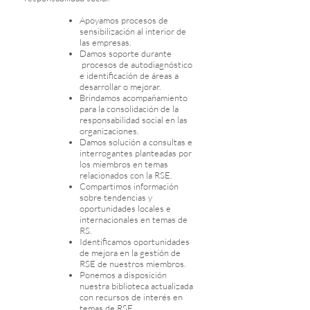
Apoyamos procesos de
sensibilización al interior de
las empresas.
Damos soporte durante
procesos de autodiagnóstico
e identificación de áreas a
desarrollar o mejorar.
Brindamos acompañamiento
para la consolidación de la
responsabilidad social en las
organizaciones.
Damos solución a consultas e
interrogantes planteadas por
los miembros en temas
relacionados con la RSE.
Compartimos información
sobre tendencias y
oportunidades locales e
internacionales en temas de
RS.
Identificamos oportunidades
de mejora en la gestión de
RSE de nuestros miembros.
Ponemos a disposición
nuestra biblioteca actualizada
con recursos de interés en
temas de RSE.