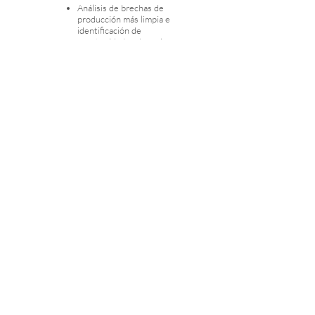
Análisis de brechas de
producción más limpia e
identificación de
oportunidades de mejora.
Análisis de brechas de
ineficiencias de energía.
Asesoría para la
implementación de sistemas
de generación renovable y
eficiencia energética.
Evaluación técnica de
proyectos sostenibles (análisis
multicriterio).
Apoyo Técnico en Responsabilidad Social
Diseño de Planes Estratégicos
de Responsabilidad Social.
Diagnóstico en
Responsabilidad Social.
Inventario y Benchmarking de
Buenas prácticas de RS&S.
Mapeo de Stakeholders y
propuesta de Diálogo.
Métricas e impactos de la
gestión de RS&S.