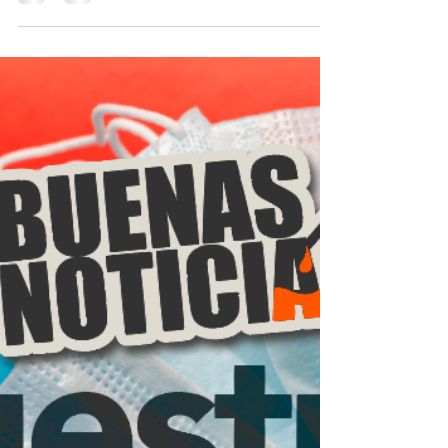
8 abr 2020
26 min de lectura
Miembros de CERES frente al
COVID-19
Actualización de Buenas Prácticas de Miembros
CERES ante el COVID-19 Primera Semana de
Abril La Crisis Sanitaria ocasionada por el...