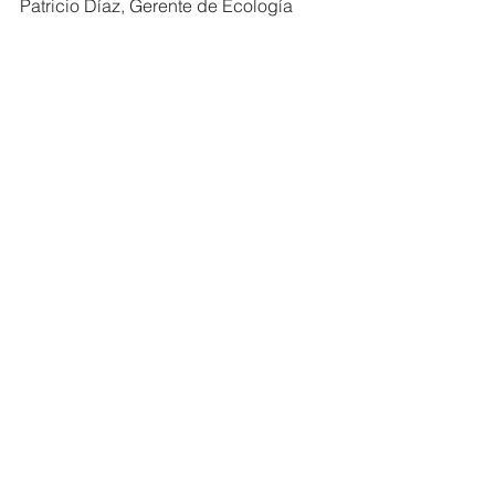
Patricio Díaz, Gerente de Ecología 
Industrial de UNACEM Ecuador.
#MiembrosCERES
#UNACEM
Ver todo
Entradas recientes