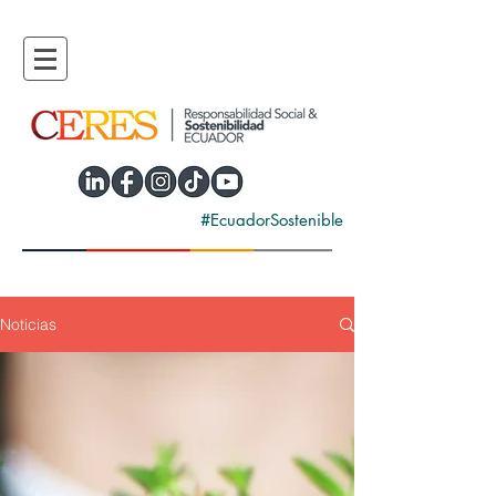
#EcuadorSostenible
Noticias