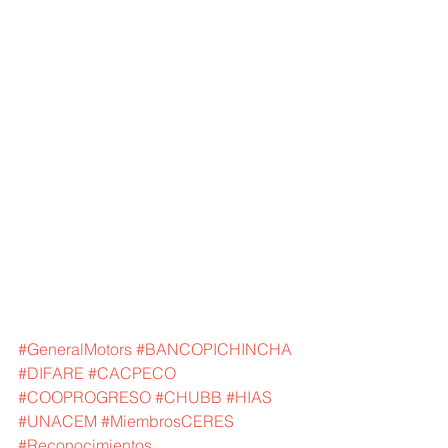
#GeneralMotors
#BANCOPICHINCHA
#DIFARE
#CACPECO
#COOPROGRESO
#CHUBB
#HIAS
#UNACEM
#MiembrosCERES
#Reconocimientos