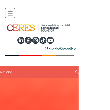
#EcuadorSostenible
Noticias