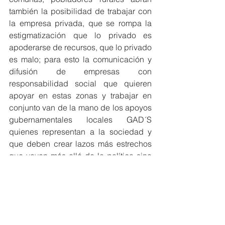
también la posibilidad de trabajar con 
la empresa privada, que se rompa la 
estigmatización que lo privado es 
apoderarse de recursos, que lo privado 
es malo; para esto la comunicación y 
difusión de empresas con 
responsabilidad social que quieren 
apoyar en estas zonas y trabajar en 
conjunto van de la mano de los apoyos 
gubernamentales locales GAD´S 
quienes representan a la sociedad y 
que deben crear lazos más estrechos 
que vayan más allá de la política sino 
más bien que se pueda trabajar por un 
solo objetivo, el desarrollo rural de 
manera sostenida. Dentro de cada plan 
de ordenamiento territorial en donde se 
crean las directrices de desarrollo se 