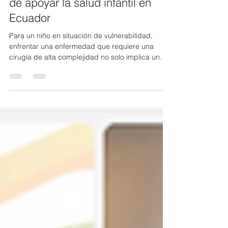
también salva vidas, el impacto
de apoyar la salud infantil en
Ecuador
Para un niño en situación de vulnerabilidad,
enfrentar una enfermedad que requiere una
cirugía de alta complejidad no solo implica un
desafío médico, sino también económico. En
Ecuador, estos procedimientos pueden llegar a
superar los $40.000, un valor que está fuera del
alcance de muchas familias. Frente a esta
realidad, Fundación Metrofraternidad desde
hace más de 39 años trabaja para reducir estas
barreras y facilitar el acceso a salud de
especialidad a niños, niñas y adol