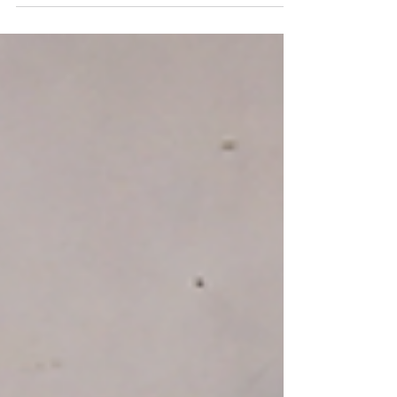
espacio que reunió a representantes del sector
empresarial para dar seguimiento a las acciones
que promueven la integridad y el cumplimiento
en el país. Durante la jornada también se
fortaleció el trabajo colaborativo para impulsar
una cultura empresarial basada en la ética y la
transparencia. Como parte del encuentro, se
llevó a cabo la graduación de las empresas
Ecuabursátil Casa d