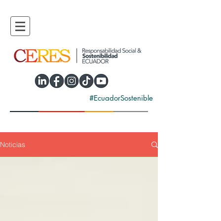
#EcuadorSostenible
Noticias