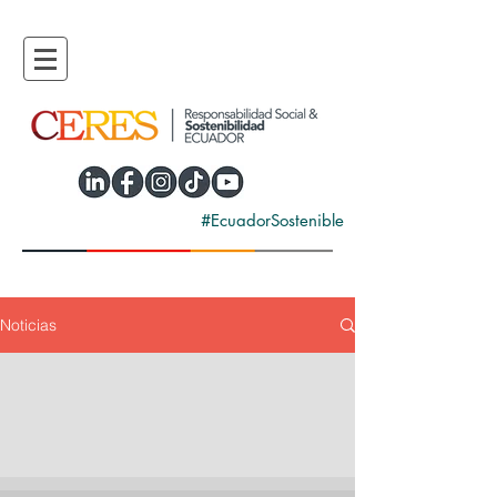
#EcuadorSostenible
Noticias