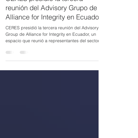
hace 4 días
1 min de lectura
CERES presidió la tercera
reunión del Advisory Grupo de
Alliance for Integrity en Ecuador
CERES presidió la tercera reunión del Advisory
Group de Alliance for Integrity en Ecuador, un
espacio que reunió a representantes del sector
empresarial para dar seguimiento a las acciones
que promueven la integridad y el cumplimiento
en el país. Durante la jornada también se
fortaleció el trabajo colaborativo para impulsar
una cultura empresarial basada en la ética y la
transparencia. Como parte del encuentro, se
llevó a cabo la graduación de las empresas
Ecuabursátil Casa d