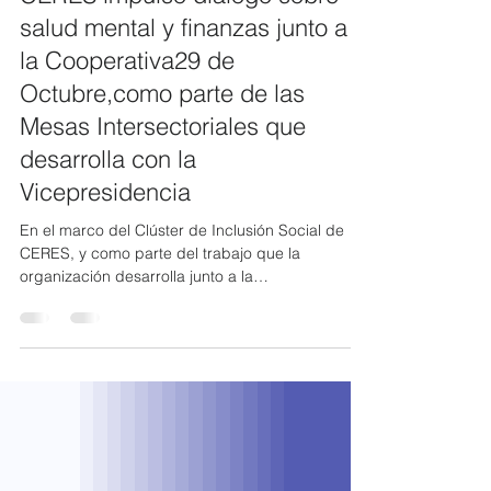
El Clúster de Inclusión Social de
CERES impulsó diálogo sobre
salud mental y finanzas junto a
la Cooperativa29 de
Octubre,como parte de las
Mesas Intersectoriales que
desarrolla con la
Vicepresidencia
En el marco del Clúster de Inclusión Social de
CERES, y como parte del trabajo que la
organización desarrolla junto a la
Vicepresidencia de la República del Ecuador a
través de las mesas intersectoriales, se llevó a
cabo un webinar virtual sobre la relación entre la
salud mental y las finanzas. La actividad fue
organizada por el miembro de CERES, la
Cooperativa de Ahorro y Crédito 29 de Octubre,
en su calidad de integrante de la Mesa