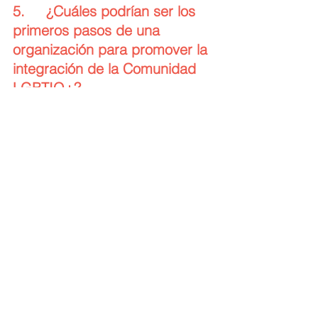
5.     ¿Cuáles podrían ser los 
primeros pasos de una 
organización para promover la 
integración de la Comunidad 
LGBTIQ+?
En este mundo globalizado, las 
grandes corporaciones trasnacionales 
ya aplican medidas de inclusión 
LGBTIQ+. En Ecuador, el tener la 
decisión institucional de hacerlo e 
inmediatamente entrar en procesos de 
sensibilización, capacitación del 
personal en general y el 
empoderamiento de quienes sean 
parte de los empleados que se 
identifiquen como LGBTIQ+, es 
fundamental. Las poblaciones 