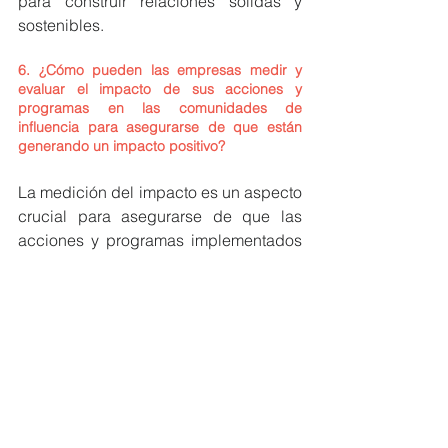
para construir relaciones sólidas y 
sostenibles.
6. 
¿Cómo pueden las empresas medir y 
evaluar el impacto de sus acciones y 
programas en las comunidades de 
influencia para asegurarse de que están 
generando un impacto positivo?
La medición del impacto es un aspecto 
crucial para asegurarse de que las 
acciones y programas implementados 
están generando un cambio real y 
positivo. Para esto, es necesario 
incorporar indicadores de 
participación, comportamiento y 
percepción en el plan de intervención 
desde el principio. Además, es 
fundamental costear los resultados de 
la gestión local en relación con el 