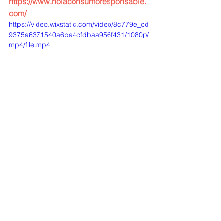
https://www.holaconsumoresponsable.
com/
https://video.wixstatic.com/video/8c779e_cd
9375a6371540a6ba4cfdbaa956f431/1080p/
mp4/file.mp4