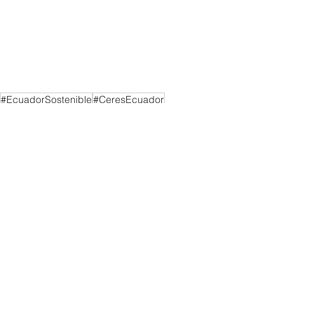
#EcuadorSostenible
#CeresEcuador
#DesarrolloSostenible
#MedioAmbiente
#Educación
#ConsumoResponsable
#HolaConsumoResponsable
Noticias CERES
Ver todo
Entradas recientes