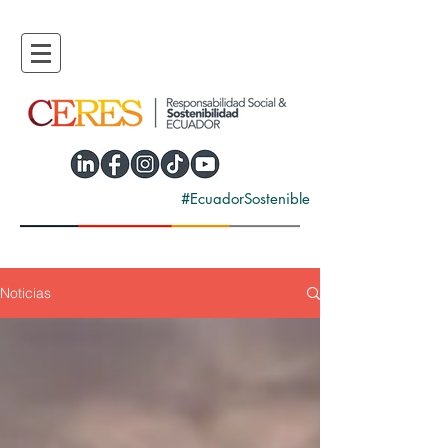
#EcuadorSostenible
Noticias