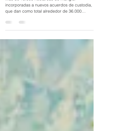
conservación de cerca de
36.000 hectáreas de manglar en
Ecuador
Más de 15.000 hectáreas de manglar
incorporadas a nuevos acuerdos de custodia,
que dan como total alrededor de 36.000
hectáreas con gestión fortalecida y nuevas
herramientas tecnológicas para monitorear
amenazas consolidan el trabajo de conservación
liderado por comunidades en Ecuador. Los
manglares son uno de los ecosistemas más
valiosos del planeta. Actúan como barreras
naturales frente a tormentas, inundaciones y
erosión costera; almacenan grandes cantidades
de carbono,