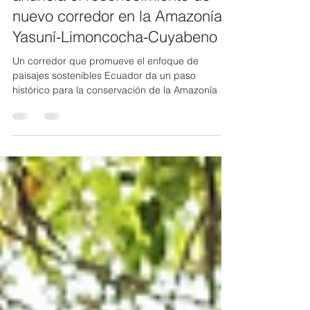
INTERNACIONAL: Ecuador
anuncia el reconocimiento de
nuevo corredor en la Amazonía,
Yasuní-Limoncocha-Cuyabeno
Un corredor que promueve el enfoque de
paisajes sostenibles Ecuador da un paso
histórico para la conservación de la Amazonía al
reconocer oficialmente el Corredor de
Conectividad Yasuní-Limoncocha-Cuyabeno, un
territorio de 173.339,609 hectáreas de bosques
que conecta tres áreas protegidas
emblemáticas: el Parque Nacional Yasuní,
reconocido como una de las zonas con mayor
biodiversidad del planeta por unidad de
superficie; la Reserva Biológica Limoncocha; y la
Reserva de Prod