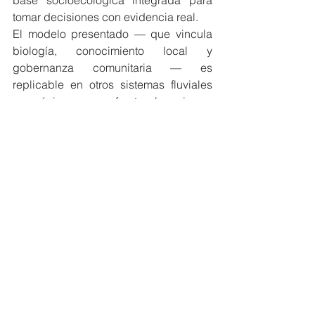
tomar decisiones con evidencia real.
El modelo presentado — que vincula 
biología, conocimiento local y 
gobernanza comunitaria — es 
replicable en otros sistemas fluviales 
amazónicos que enfrentan los mismos 
retos: poca información, presión 
extractiva y comunidades que 
dependen de sus ríos para sobrevivir.
Lee el artículo completo: 
https://www.mdpi.com/2071-
1050/18/9/4180
#MiembrosCeres
#EcuadorSostenible
#MedioAmbiente
#investigación
NOTICIAS MIEMBROS