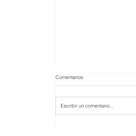
Comentarios
Escribir un comentario...
El Clúster de Inclusión Social
de CERES impulsó diálogo