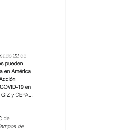
asado 22 de 
les pueden 
ca en América 
Acción 
t COVID-19 en 
 GIZ y CEPAL, 
C de 
tiempos de 