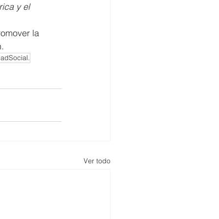
ica y el 
romover la 
n.
adSocial.
Ver todo