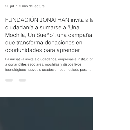
23 jul
3 min de lectura
FUNDACIÓN JONATHAN invita a la
ciudadanía a sumarse a "Una
Mochila, Un Sueño", una campaña
que transforma donaciones en
oportunidades para aprender
La iniciativa invita a ciudadanos, empresas e instituciones
a donar útiles escolares, mochilas y dispositivos
tecnológicos nuevos o usados en buen estado para
beneficiar a niños y niñas de Quito y diversas provincias
del Ecuador. El acceso a la educación comienza con algo
tan sencillo como una mochila y los implementos
necesarios para aprender. Con esa convicción,
Fundación Jonathan presenta oficialmente la campaña
"Una Mochila, Un Sueño", una iniciativa solidaria que
busca r