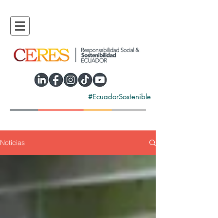
#EcuadorSostenible
Noticias