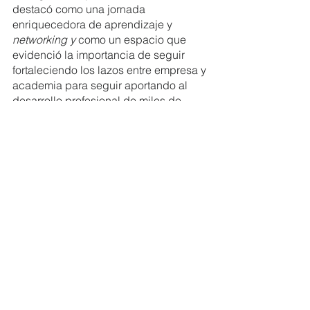
destacó como una jornada 
enriquecedora de aprendizaje y 
networking y
 como un espacio que 
evidenció la importancia de seguir 
fortaleciendo los lazos entre empresa y 
academia para seguir aportando al 
desarrollo profesional de miles de 
ecuatorianos. Agradecemos una vez 
más el aporte de: 
Ambrosia
, AM Team 
Consulting, 
AlpeLaw Firm
, 
Consorcio 
Ecuatoriano para la Responsabilidad 
Social & Sostenibilidad-CERES
, 
Corporación Favorita
, 
Chubb Seguros
, 
DWConsulware
, 
Grupo Danec
, HR 
Expertise, 
Nestlé
, 
Pronaca
 y Urbano 
Cit Consultores a los panelistas, 
asistentes y a nuestro equipo 
administrativo por hacer posible este 
exitoso evento.
¡Los esperamos en una próxima 