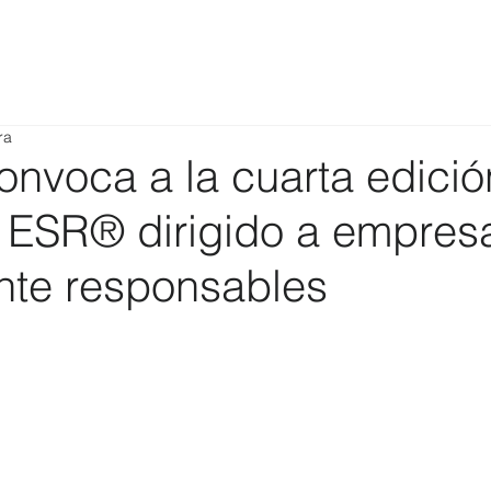
ra
nvoca a la cuarta edició
o ESR® dirigido a empres
nte responsables