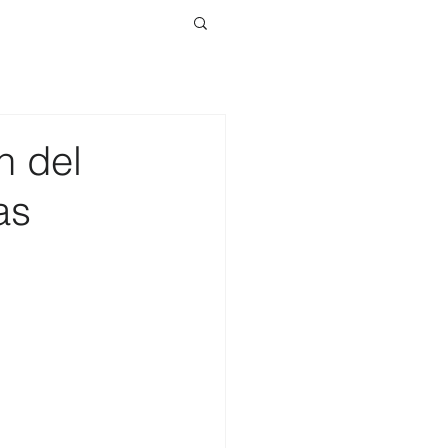
n del
as