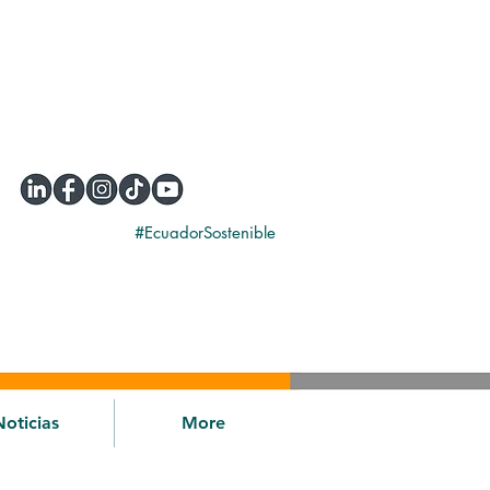
#EcuadorSostenible
Noticias
More