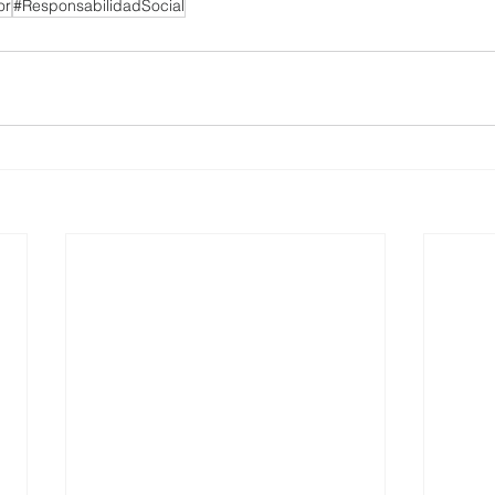
or
#ResponsabilidadSocial