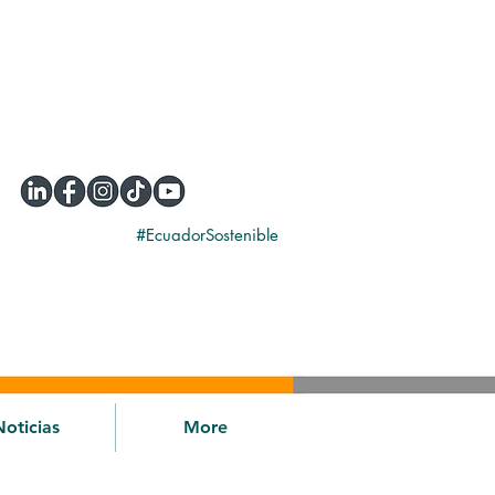
#EcuadorSostenible
Noticias
More