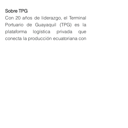
Sobre TPG
Con 20 años de liderazgo, el Terminal 
Portuario de Guayaquil (TPG) es la 
plataforma logística privada que 
conecta la producción ecuatoriana con 
los mercados globales. Integrado a la 
red de Hanseatic Global Terminals 
(HGT) —división de terminales de 
Hapag-Lloyd—, combina 
infraestructura de clase mundial con 
una operación ágil y segura, 
consolidándose como un socio 
estratégico para la competitividad del 
comercio exterior y el desarrollo 
económico del Ecuador.
#MiembrosCeres
#EcuadorSostenible
#Guayaquil
NOTICIAS MIEMBROS