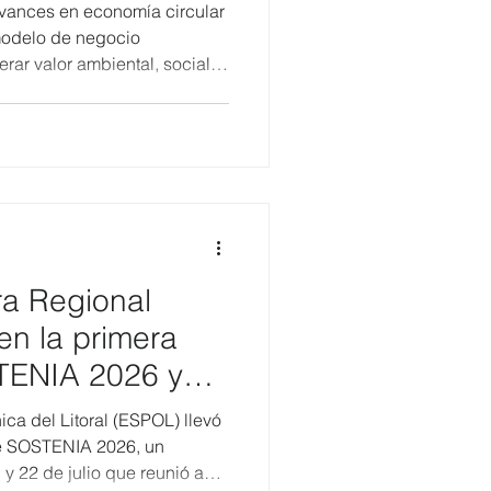
rollo comunitario
vances en economía circular
26
modelo de negocio
rar valor ambiental, social y
l Ecuador grupo empresarial
: AC Bebidas, Tonicorp e
plementar un modelo de
acta positivamente en la
dades donde opera. En este
a 2026, encuentro organizado
ra Regional
en la primera
TENIA 2026 y
o sobre
ica del Litoral (ESPOL) llevó
tenibilidad
de SOSTENIA 2026, un
 y 22 de julio que reunió a