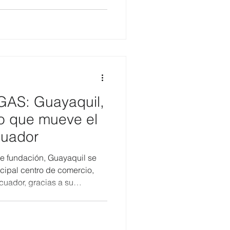
a, el sector empresarial,
ganismos internacionales
diálogo sobre innovación,
les desafíos para el
nte las dos jornadas, los
 experiencias, analizaron te
S: Guayaquil,
co que mueve el
cuador
de fundación, Guayaquil se
cipal centro de comercio,
Ecuador, gracias a su
aestructura portuaria y su
almente, entre el 85% y el
 petrolero del país se