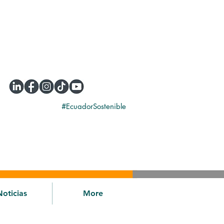
#EcuadorSostenible
Noticias
More