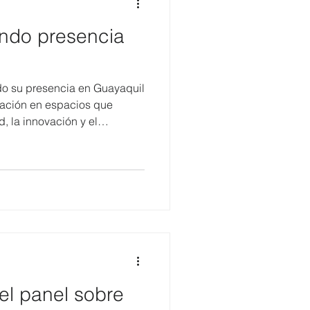
ndo presencia
do su presencia en Guayaquil
pación en espacios que
, la innovación y el
vés de Jodie Padilla,
e CERES, la organización
aliados estratégicos en una
nsolidó su posicionamiento
esta agenda, Jodie Padilla,
e CERES, moderó uno de los
l panel sobre