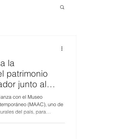
a la
l patrimonio
ador junto al
lianza con el Museo
ntemporáneo (MAAC), uno de
urales del país, para
 difusión y valoración del
co del Ecuador. Conocer
 comprender quiénes somos