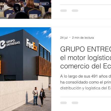
representantes de la academi
autoridades nacionales y or
para generar un espacio de 
sostenibilidad y los principa
desarrollo del Ecuador. Dura
participantes intercambiaron
24 jul
2 min de lectura
GRUPO ENTREGA
el motor logísti
comercio del E
A lo largo de sus 491 años 
ha consolidado como el prin
distribución y logística del 
ubicación geográfica, su infr
dinamismo empresarial. Actu
90% del comercio exterior no