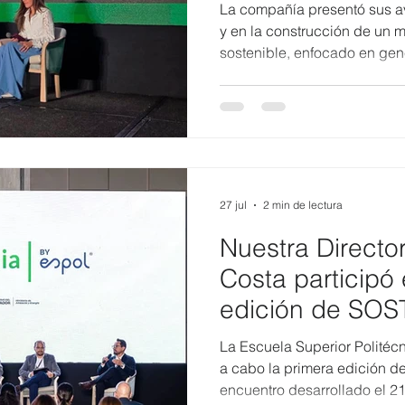
circular y desar
La compañía presentó sus a
en Sostenia 20
y en la construcción de un 
sostenible, enfocado en gene
económico. Arca Continenta
integrado por las compañías
Inalecsa, se destaca por im
negocio sostenible, que imp
cadena valor de las comuni
marco, participó en Sosteni
por la
27 jul
2 min de lectura
Nuestra Directo
Costa participó 
edición de SOS
aportó al diálog
La Escuela Superior Politécn
innovación y sos
a cabo la primera edición 
encuentro desarrollado el 21