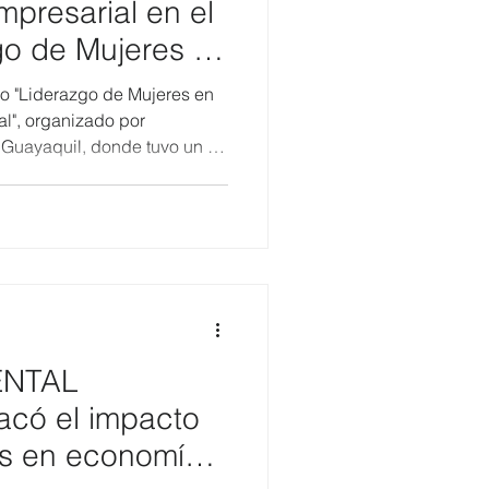
mpresarial en el
go de Mujeres en
ón Empresarial
ro "Liderazgo de Mujeres en
al", organizado por
Guayaquil, donde tuvo un rol
nel "Sostenibilidad
a la estrategia". El evento
es y representantes de
zar los desafíos y
el país en materia de
nibilidad. La participación
ENTAL
có el impacto
vas en economía