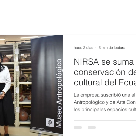
hace 2 días
3 min de lectura
NIRSA se suma 
conservación de
cultural del Ecu
MAAC
La empresa suscribió una a
Antropológico y de Arte Co
los principales espacios cult
contribuir a la conservación,
patrimonio arqueológico y artísti
el pasado es una forma de