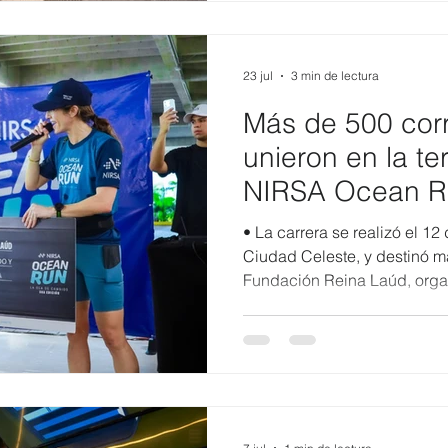
moviliza a través de los pue
de influencia, según cifras 
empresariales de la ciudad.
23 jul
3 min de lectura
Más de 500 cor
unieron en la te
NIRSA Ocean R
impulsar la con
• La carrera se realizó el 12
océanos
Ciudad Celeste, y destinó m
Fundación Reina Laúd, orga
conservación de las tortuga
Manabí.• El evento contó co
aliadas y confirmó el crecim
iniciativa que cada año reún
cuidado de los océanos. El deporte volvió a convertirse
en una fuerza para generar 