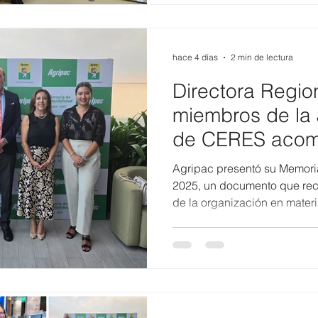
como sociedad y de fortalece
generaciones. Bajo esa vis
ecuatoriana que produce y 
la mar
hace 4 días
2 min de lectura
Directora Regio
miembros de la 
de CERES acom
Agripac en el l
Agripac presentó su Memoria
octava Memoria
2025, un documento que rec
de la organización en materi
Sostenibilidad 
gobernanza, consolidando la
transversal de su estrategia
largo plazo. Con palabras d
de los objetivos alcanzados
Armstrong, Directora de Sost
Gerente General; Heinz Moell