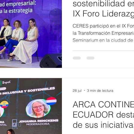
sostenibilidad e
IX Foro Lideraz
la Transformaci
CERES participó en el IX Fo
2026
la Transformación Empresari
Seminarium en la ciudad de 
protagónico al moderar el pa
empresarial: del compromiso 
reunió a líderes empresarial
diversos sectores para anali
oportunidades que enfrenta 
desarrollo económico y soste
de CERES estuvo
28 jul
3 min de lectura
ARCA CONTIN
ECUADOR desta
de sus iniciati