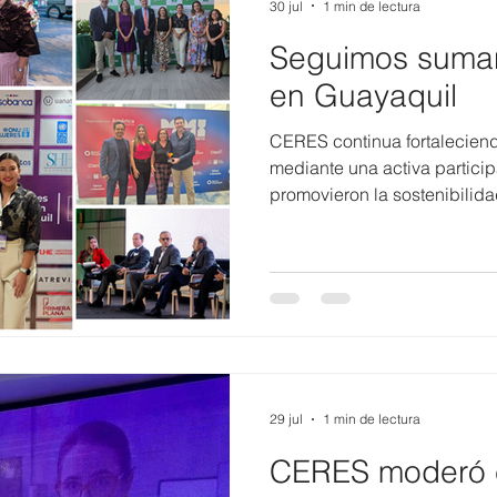
30 jul
1 min de lectura
Seguimos suma
en Guayaquil
CERES continua fortalecien
mediante una activa partici
promovieron la sostenibilidad
desarrollo empresarial. A tra
Directora Regional Costa d
acompañó a sus miembros y 
agenda institucional que co
en la región. Como parte de 
Directora Regional Costa d
panele
29 jul
1 min de lectura
CERES moderó e