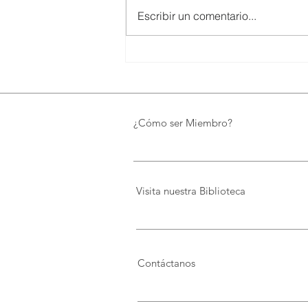
Escribir un comentario...
SMARTCO se suma a la
construcción del EcoMuseo
Biblioteca de FUNDACIÓN
FIDAL, un proyecto que
preserva el patrimonio y
¿Cómo ser Miembro?
democratiza el conocimiento
Visita nuestra Biblioteca
Contáctanos