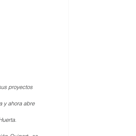
sus proyectos 
a y ahora abre 
Huerta. 