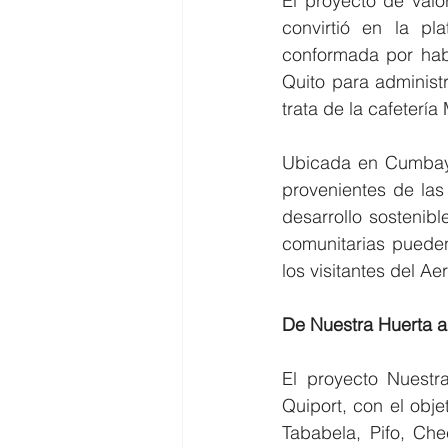
El proyecto de valo
convirtió en la p
conformada por habi
Quito para administ
trata de la cafeterí
Ubicada en Cumbayá,
provenientes de las
desarrollo sostenib
comunitarias pueden
los visitantes del Ae
De Nuestra Huerta 
El proyecto Nuestr
Quiport, con el obj
Tababela, Pifo, Ch