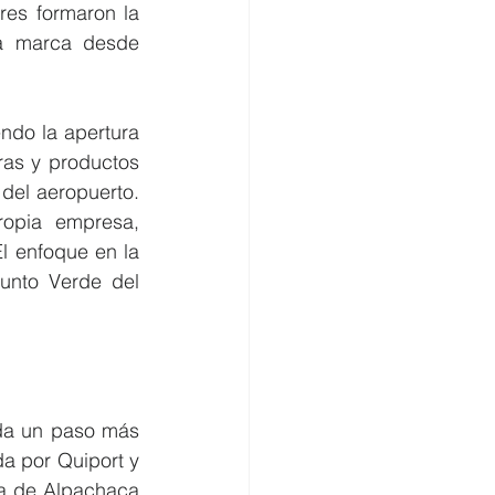
es formaron la 
a marca desde 
ndo la apertura 
as y productos 
del aeropuerto. 
opia empresa, 
 enfoque en la 
unto Verde del 
da un paso más 
a por Quiport y 
a de Alpachaca 