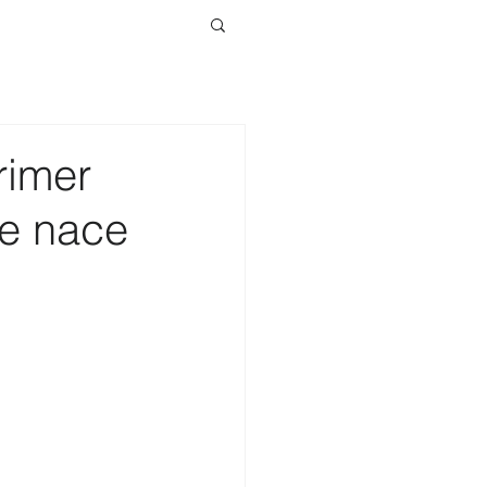
rimer
e nace