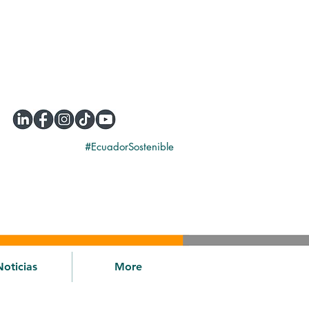
#EcuadorSostenible
Noticias
More