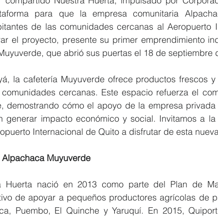
r compartido Nuestra Huerta, impulsado por Corporaci
lataforma para que la empresa comunitaria Alpacha
tantes de las comunidades cercanas al Aeropuerto In
rar el proyecto, presente su primer emprendimiento ind
a Muyuverde, que abrió sus puertas el 18 de septiembre 
 la cafetería Muyuverde ofrece productos frescos y d
 comunidades cercanas. Este espacio refuerza el com
le, demostrando cómo el apoyo de la empresa privada y 
 generar impacto económico y social. Invitamos a la
ropuerto Internacional de Quito a disfrutar de esta nuev
a Alpachaca Muyuverde 
a Huerta nació en 2013 como parte del Plan de Man
etivo de apoyar a pequeños productores agrícolas de p
eca, Puembo, El Quinche y Yaruquí. En 2015, Quiport