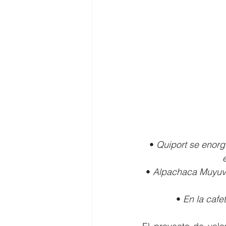
• 
Quiport se enorg
• 
Alpachaca Muyuver
• 
En la cafe