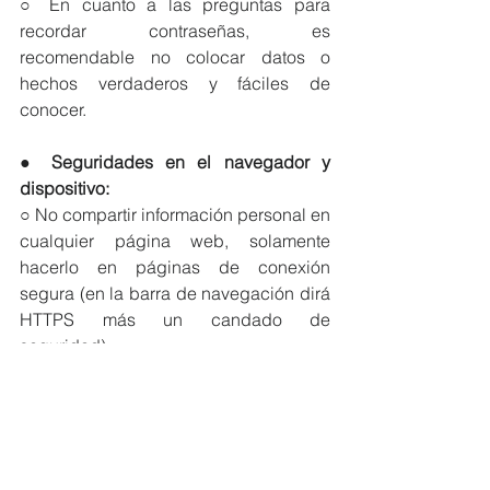
○ En cuanto a las preguntas para 
recordar contraseñas, es 
recomendable no colocar datos o 
hechos verdaderos y fáciles de 
conocer.
● 
Seguridades en el navegador y 
dispositivo:
○ No compartir información personal en 
cualquier página web, solamente 
hacerlo en páginas de conexión 
segura (en la barra de navegación dirá 
HTTPS más un candado de 
seguridad).
○ Previo a realizar las compras, 
comprender lo básico de fraude, 
phishing, malware y otros virus 
informáticos, los mismos que pueden 
ser detectados si se cuenta con un 