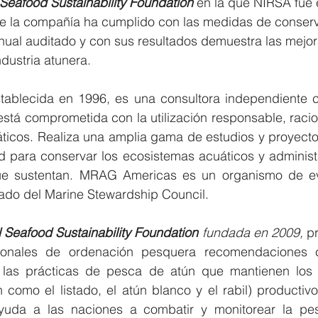
 Seafood Sustainability Foundation
 en la que NIRSA fue 
ue la compañía ha cumplido con las medidas de conserv
nual auditado y con sus resultados demuestra las mejor
ndustria atunera. 
stablecida en 1996, es una consultora independiente c
stá comprometida con la utilización responsable, racion
áticos. Realiza una amplia gama de estudios y proyecto
d para conservar los ecosistemas acuáticos y administr
ue sustentan. MRAG Americas es un organismo de eva
ado del Marine Stewardship Council.
l Seafood Sustainability Foundation
 fundada en 2009, 
p
ionales de ordenación pesquera recomendaciones cie
las prácticas de pesca de atún que mantienen los o
como el listado, el atún blanco y el rabil) productivo
uda a las naciones a combatir y monitorear la pesc