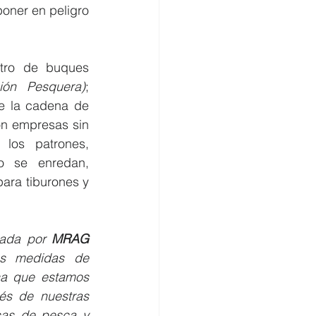
ner en peligro 
tro de buques 
ión Pesquera)
; 
e la cadena de 
on empresas sin 
los patrones, 
 se enredan, 
ra tiburones y 
zada por 
MRAG 
s medidas de 
ca que estamos 
és de nuestras 
cas de pesca y 