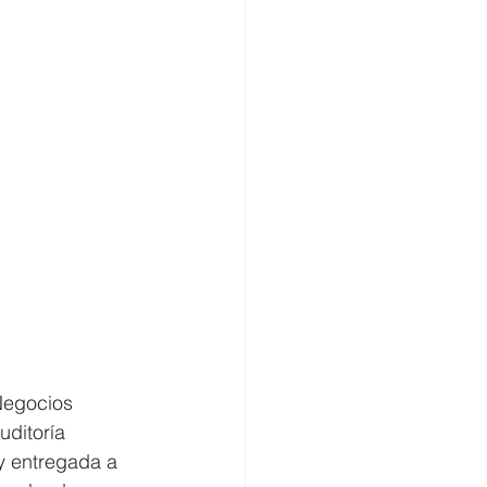
Negocios 
uditoría 
y entregada a 