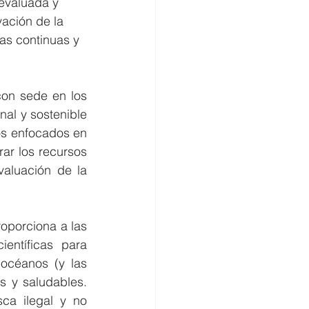
evaluada y 
ación de la 
as continuas y 
on sede en los 
al y sostenible 
s enfocados en 
ar los recursos 
luación de la 
roporciona a las 
ntíficas para 
céanos (y las 
s y saludables. 
a ilegal y no 