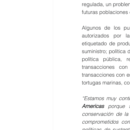
regulada, un proble
futuras poblaciones
Algunos de los pun
autorizados por 
etiquetado de produ
suministro; política
política pública, 
transacciones co
transacciones con e
tortugas marinas, co
“Estamos muy conte
Americas
 porque s
conservación de la 
comprometidos con 
políticas de susten