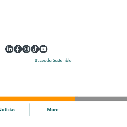
#EcuadorSostenible
Noticias
More