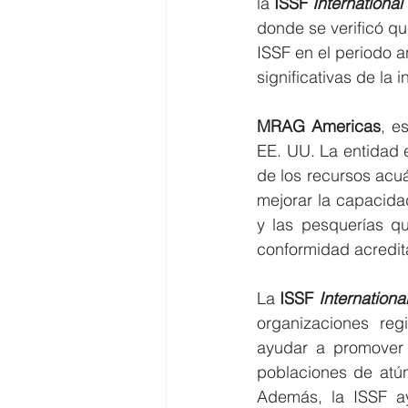
la 
ISSF 
International
donde se verificó q
ISSF en el periodo a
significativas de la i
MRAG Americas
, e
EE. UU. La entidad e
de los recursos acu
mejorar la capacida
y las pesquerías q
conformidad acredit
La 
ISSF 
Internationa
organizaciones reg
ayudar a promover 
poblaciones de atún 
Además, la ISSF ay