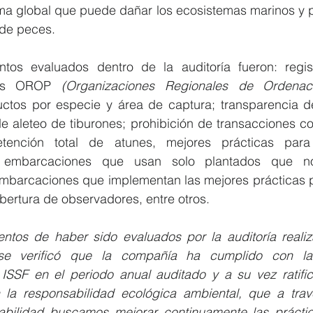
ma global que puede dañar los ecosistemas marinos y po
 de peces.
tos evaluados dentro de la auditoría fueron: regis
las OROP 
(Organizaciones Regionales de Ordenac
ctos por especie y área de captura; transparencia d
 de aleteo de tiburones; prohibición de transacciones c
retención total de atunes, mejores prácticas para 
n embarcaciones que usan solo plantados que no
mbarcaciones que implementan las mejores prácticas pa
bertura de observadores, entre otros. 
ntos de haber sido evaluados por la auditoría reali
e verificó que la compañía ha cumplido con la
ISSF en el periodo anual auditado y a su vez ratifi
la responsabilidad ecológica ambiental, que a trav
tabilidad buscamos mejorar continuamente las prácti