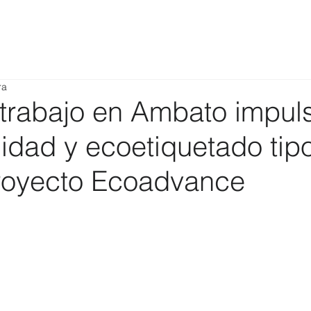
ra
trabajo en Ambato impul
lidad y ecoetiquetado tip
Proyecto Ecoadvance