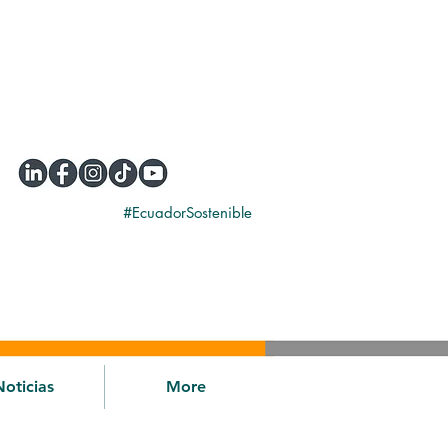
#EcuadorSostenible
Noticias
More