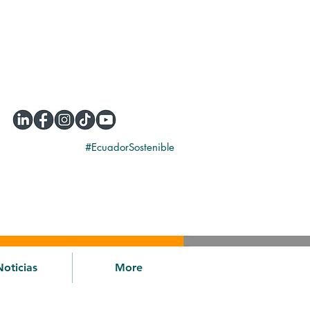
#EcuadorSostenible
Noticias
More