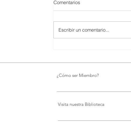
Comentarios
Escribir un comentario...
UTPL lidera un programa
internacional para redefinir el
futuro de Galápagos
¿Cómo ser Miembro?
Visita nuestra Biblioteca