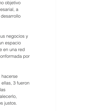
o objetivo 
esarial, a 
desarrollo 
sus negocios y 
un espacio 
e en una red 
conformada por 
a hacerse 
ellas, 3 fueron 
las 
lecerlo, 
s justos. 