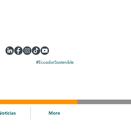
#EcuadorSostenible
Noticias
More