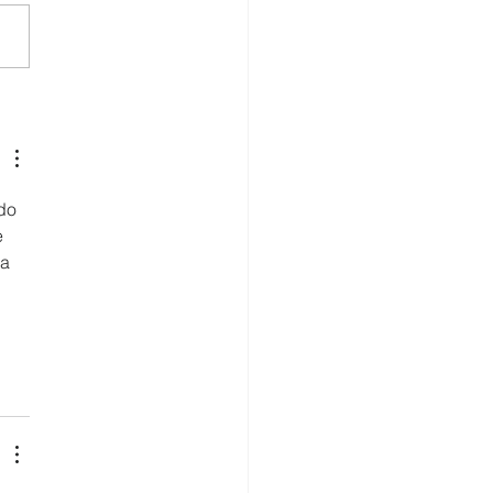
ECO impulsa la
ultura familiar con
ones sostenibles en
orio
do 
 
a 