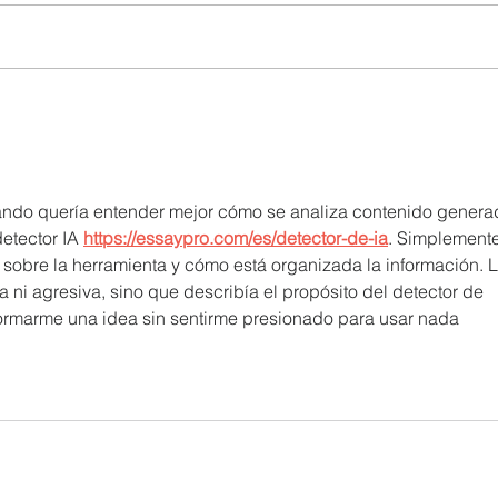
UTPL lidera un programa
CACP
internacional para redefinir el
agric
futuro de Galápagos
acci
territ
ando quería entender mejor cómo se analiza contenido genera
etector IA 
https://essaypro.com/es/detector-de-ia
. Simplemente
 sobre la herramienta y cómo está organizada la información. L
ni agresiva, sino que describía el propósito del detector de 
formarme una idea sin sentirme presionado para usar nada 