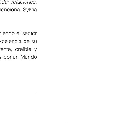
dar relaciones, 
enciona Sylvia 
iendo el sector 
xcelencia de su 
nte, creíble y 
s por un Mundo 