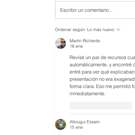
Escribir un comentario...
SMARTCO se suma a la
Ordenar según:
Lo más nuevo
construcción del EcoMuseo
Martin Richards
Biblioteca de FUNDACIÓN
16 ene
FIDAL, un proyecto que
preserva el patrimonio y
Revisé un par de recursos cu
democratiza el conocimiento
automáticamente, y encontré d
entré para ver qué explicaban
presentación no era exagerada 
forma clara. Eso me permitió 
inmediatamente.
Me gusta
Reaccionar
Attougui Essam
15 ene