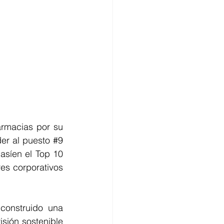
armacias por su 
er al puesto 
#9
asíen el Top 10 
s corporativos 
construido una 
sión sostenible 