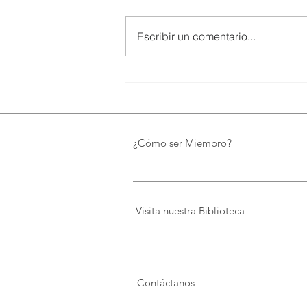
Escribir un comentario...
SMARTCO se suma a la
construcción del EcoMuseo
Biblioteca de FUNDACIÓN
FIDAL, un proyecto que
preserva el patrimonio y
¿Cómo ser Miembro?
democratiza el conocimiento
Visita nuestra Biblioteca
Contáctanos