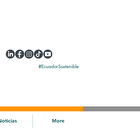
#EcuadorSostenible
Noticias
More