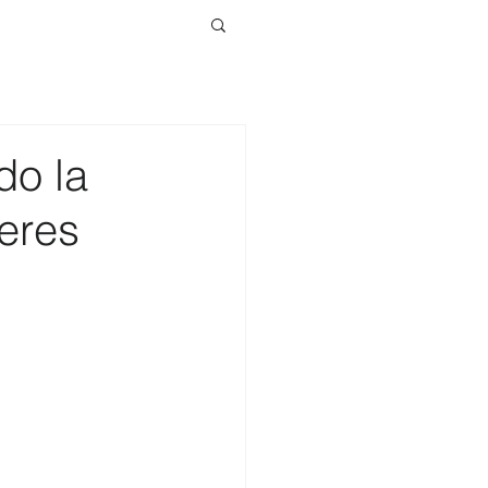
do la
jeres