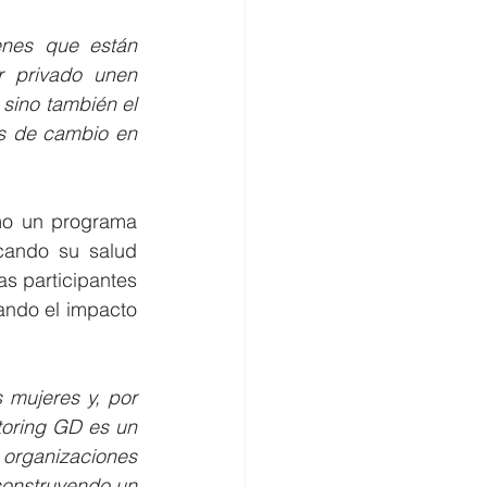
nes que están 
 privado unen 
sino también el 
s de cambio en 
mo un programa 
cando su salud 
s participantes 
ando el impacto 
mujeres y, por 
toring GD es un 
organizaciones 
onstruyendo un 