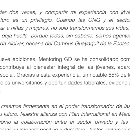
er dos veces, y compartir mi experiencia con jóve
turo es un privilegio. Cuando las ONG y el sector
r a niñas y mujeres, no solo transformamos sus vidas, 
 deja huella, porque todas, sin saberlo, somos agente
ilda Alcívar, decana del Campus Guayaquil de la Ecotec
nueve ediciones, Mentoring GD se ha consolidado co
contribuye al bienestar integral de las jóvenes, abar
social. Gracias a esta experiencia, un notable 55% de la
ios universitarios y oportunidades laborales, evidenci
.
reemos firmemente en el poder transformador de las 
su futuro. Nuestra alianza con Plan International en Men
ómo la colaboración entre el sector privado y las 
erar un impacto positivo y duradero. Juntos, estamos c