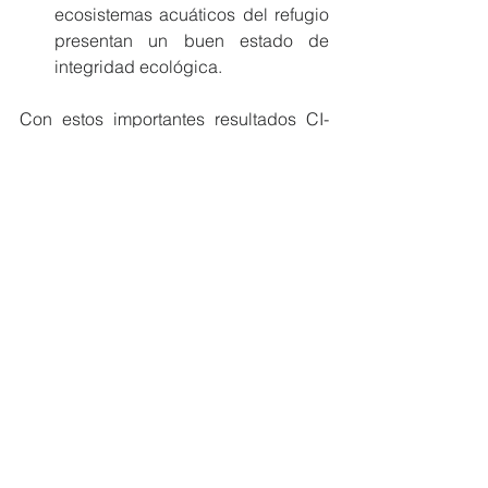
ecosistemas acuáticos del refugio 
presentan un buen estado de 
integridad ecológica. 
Con estos importantes resultados CI-
Ecuador y Lundin Gold ratifican su 
compromiso de seguir trabajando en 
favor de la conservación, la gestión 
integral y el manejo eficiente del 
Refugio. Se espera que este convenio 
cuatripartito de cooperación se 
renueve en los próximos meses. 
#MiembrosCeres
#Ecuador
#RSE
#alianzas
#MedioAmbiente
#EcoEficientes
NOTICIAS MIEMBROS