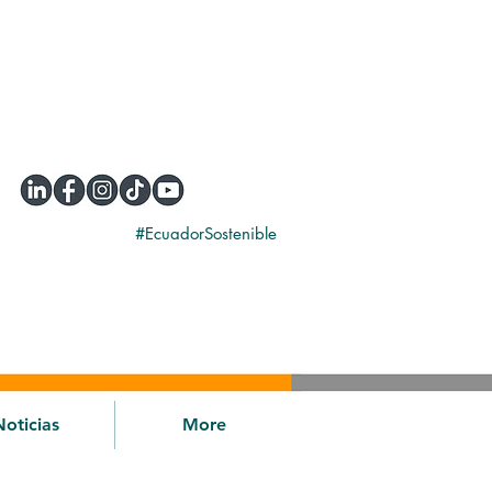
#EcuadorSostenible
Noticias
More