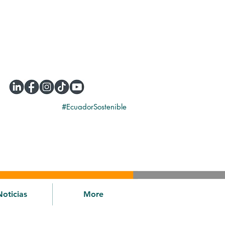
#EcuadorSostenible
Noticias
More