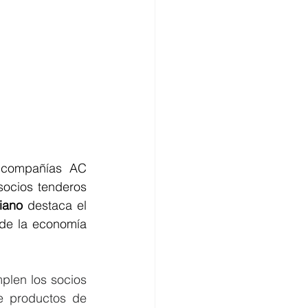
 compañías AC 
ocios tenderos 
iano 
destaca el 
de la economía 
plen los socios 
e productos de 