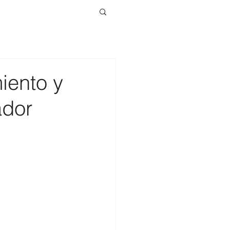
iento y
ador