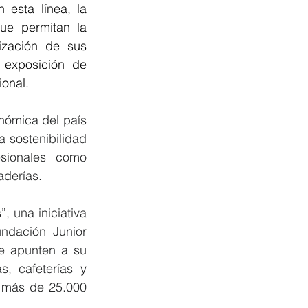
n esta línea, la 
ue permitan la 
ización de sus 
 exposición de 
ional.
nómica del país 
 sostenibilidad 
sionales como 
derías. 
una iniciativa 
dación Junior 
e apunten a su 
, cafeterías y 
 más de 25.000 