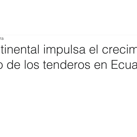
ra
inental impulsa el crecim
o de los tenderos en Ecu