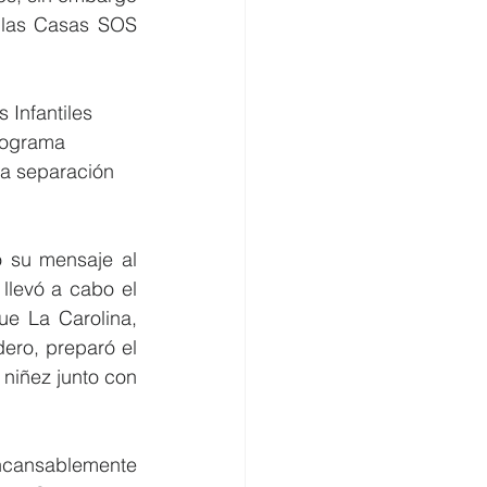
 las Casas SOS 
 Infantiles
programa
la separación
 su mensaje al 
levó a cabo el 
e La Carolina, 
dero, preparó el 
niñez junto con 
ncansablemente 