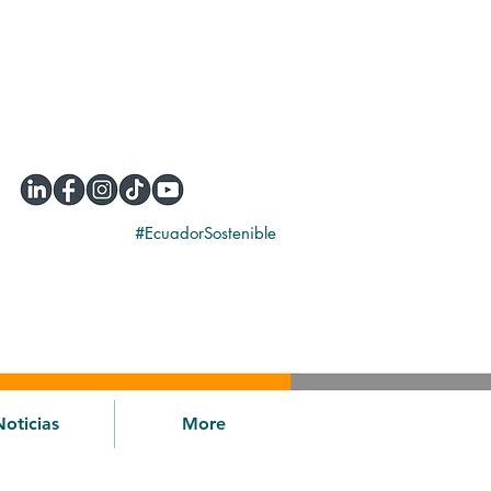
#EcuadorSostenible
Noticias
More