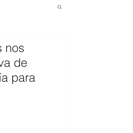
s nos
iva de
ía para