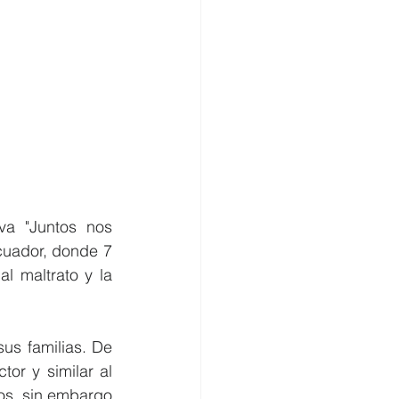
va "Juntos nos 
cuador, donde 7 
 maltrato y la 
s familias. De 
or y similar al 
os, sin embargo 