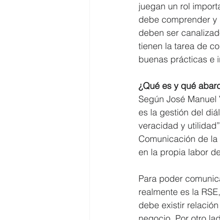
juegan un rol import
debe comprender y g
deben ser canalizad
tienen la tarea de c
buenas prácticas e in
¿Qué es y qué abar
Según José Manuel V
es la gestión del diá
veracidad y utilidad
Comunicación de la g
en la propia labor d
Para poder comunica
realmente es la RSE,
debe existir relación
negocio. Por otro la