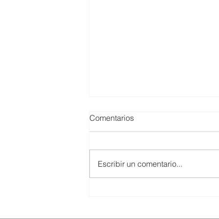
Comentarios
Escribir un comentario...
SMARTCO se suma a la
construcción del EcoMuseo
Biblioteca de FUNDACIÓN