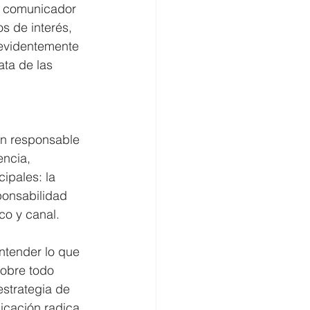
El comunicador 
 de interés, 
evidentemente 
ata de las 
n responsable 
encia, 
ipales: la 
ponsabilidad 
co y canal.
tender lo que 
sobre todo 
estrategia de 
nicación radica 