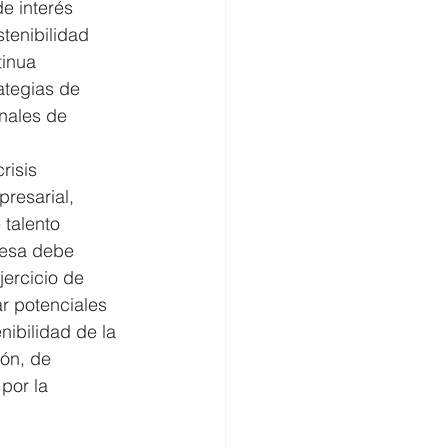
e interés  
enibilidad   
inua   
ategias de 
nales de 
isis 
resarial, 
 talento 
resa debe 
ercicio de 
ar potenciales 
ibilidad de la 
ón, de 
por la 