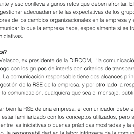
ante y eso conlleva algunos retos que deben afrontar. 
estionar adecuadamente las expectativas de los grupos
ores de los cambios organizacionales en la empresa y 
omunicar lo que la empresa hace, especialmente si se tr
iciativas.  
ca?
elasco, ex presidente de la DIRCOM,  “la comunicació
logo con los grupos de interés con criterios de transpar
”. La comunicación responsable tiene dos alcances princ
estión de la RSE de la empresa, y por otro lado la res
e la comunicación, cualquiera que sea el mensaje, públi
r bien la RSE de una empresa, el comunicador debe en
 estar familiarizado con los conceptos utilizados, pero 
 entre las iniciativas o buenas prácticas mostradas y la 
do, la responsabilidad en la labor intrínseca de la comu