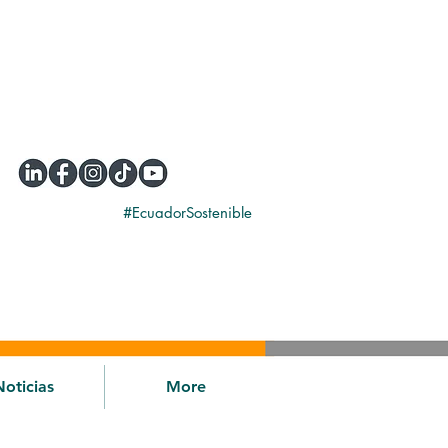
#EcuadorSostenible
Noticias
More