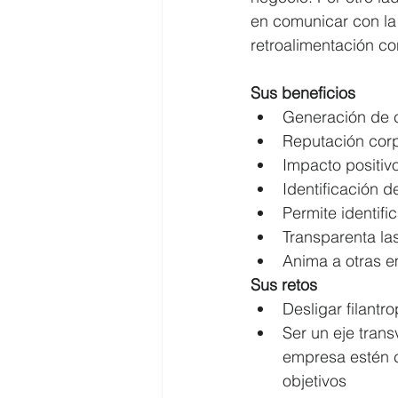
en comunicar con la 
retroalimentación con
Sus beneficios 
Generación de c
Reputación corp
Impacto positivo
Identificación 
Permite identifi
Transparenta la
Anima a otras e
Sus retos
Desligar filantr
Ser un eje trans
empresa estén c
objetivos  