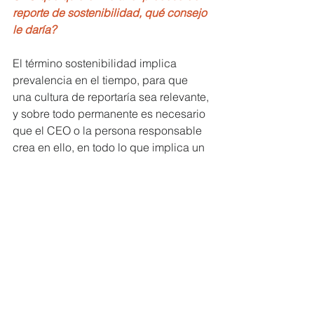
reporte de sostenibilidad, qué consejo 
le daría?
El término sostenibilidad implica 
prevalencia en el tiempo, para que 
una cultura de reportaría sea relevante, 
y sobre todo permanente es necesario 
que el CEO o la persona responsable 
crea en ello, en todo lo que implica un 
reporte, todo lo que se comunica y la 
transparencia que representa. Creo 
que no es necesario tener muchas 
buenas prácticas o ser el número 1 del 
mercado, es un camino lleno de 
aprendizajes que se recorre con la 
convicción de que se puede manejar 
una organización con éxito mientras 
somos generadores de cambio.