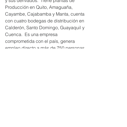
y sus derivados.  Tiene plantas de 
Producción en Quito, Amaguaña, 
Cayambe, Cajabamba y Manta, cuenta 
con cuatro bodegas de distribución en 
Calderón, Santo Domingo, Guayaquil y 
Cuenca.  Es una empresa 
comprometida con el país, genera 
empleo directo a más de 750 personas 
y empleo indirecto a más 2000 
personas, entre proveedores, 
transportistas, contratistas, 
profesionales en servicios, entre otros. 
Su amplio portafolio incluye productos 
de consumo masivo como: Harina YA, 
Pan Moderna – Gourmet, Fideos 
Cayambe y productos de uso 
industrial: Harinas de panificación 
marca Paniplus, Gallitop, Estrella de 
Octubre, Línea de Panadería y 