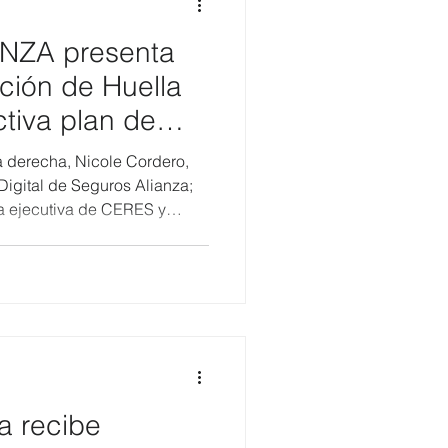
NZA presenta
ción de Huella
tiva plan de
 derecha, Nicole Cordero,
igital de Seguros Alianza;
a ejecutiva de CERES y
 de Responsabilidad Social
y bajo estándares
o establece la línea base para
ón ambiental a largo plazo.
cuatoriana de seguros, dio
a recibe