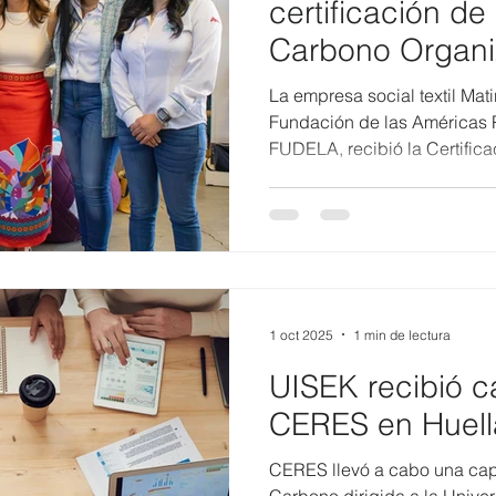
certificación de
Carbono Organi
La empresa social textil Matir
Fundación de las Américas P
FUDELA, recibió la Certifica
Huella de Carbono, otorga
Verificador de la Conformid
S.A.S. se adhiere y forma p
Carbono Cero (PECC) MAATE 
logro, Matirea S.A.S. se conv
textil sostenible de triple i
1 oct 2025
1 min de lectura
UISEK recibió c
CERES en Huell
CERES llevó a cabo una cap