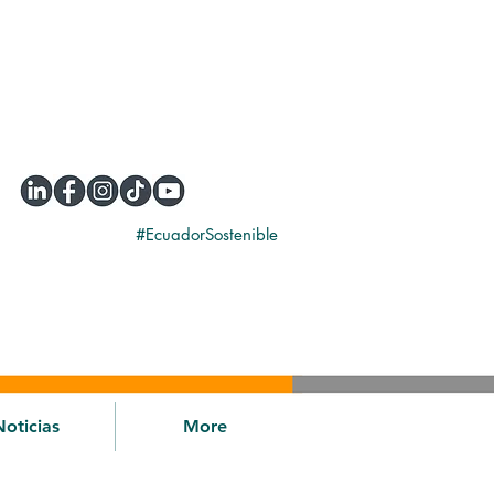
#EcuadorSostenible
Noticias
More