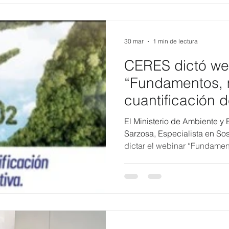
comprensión clara y práctica
cuantificar, reportar y dar s
Carbono en las organizacion
principales está
30 mar
1 min de lectura
CERES dictó we
“Fundamentos, 
cuantificación d
carbono corpora
El Ministerio de Ambiente y 
organizado por e
Sarzosa, Especialista en So
dictar el webinar “Fundamen
Ambiente y Ene
cuantificación de la huella 
evento contó con la partici
personas, quienes pudieron 
con un enfoque técnico riguro
beneficios de la acción clim
Desde CERES, se acompaña 