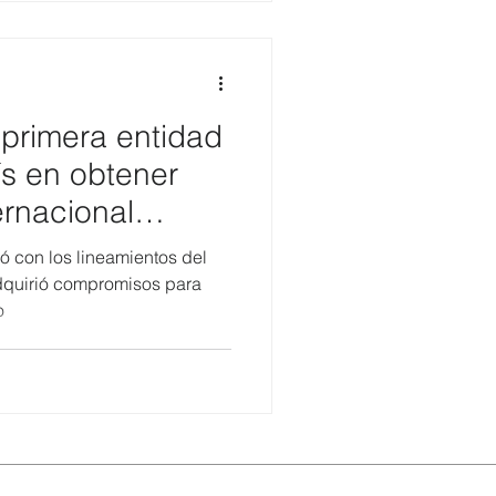
imera entidad
ís en obtener
ternacional
ó con los lineamientos del
dquirió compromisos para
o