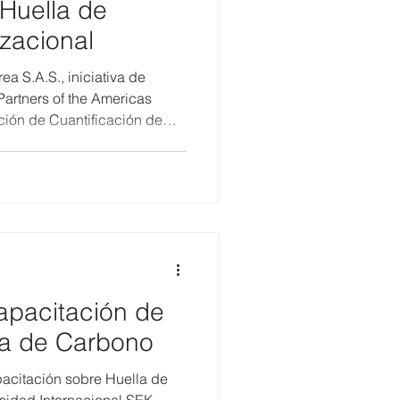
 Huella de
zacional
ea S.A.S., iniciativa de
artners of the Americas
ción de Cuantificación de
da por PCNA, Organismo
ad; de esta manera, Matirea
arte del Programa Ecuador
- 2021 - 047. Con este
ierte en la primera fábrica
mpacto del país en obtener es
apacitación de
a de Carbono
acitación sobre Huella de