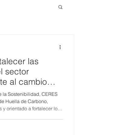
talecer las
l sector
nte al cambio
S dictó un curso
e la Sostenibilidad, CERES
arbono
l de Huella de Carbono,
 y orientado a fortalecer los
s de profesionales
e emisiones de gases de
citación brindó una