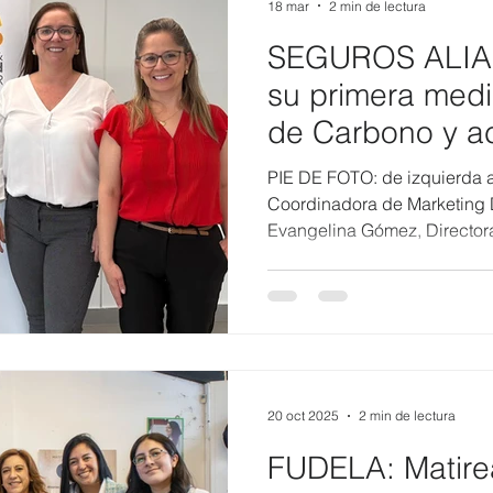
fortalecimient
18 mar
2 min de lectura
SEGUROS ALIA
su primera medi
de Carbono y ac
reducción
PIE DE FOTO: de izquierda a
Coordinadora de Marketing D
Evangelina Gómez, Director
Lorena Endara, Especialista
de CERES. La medición se realizó con el
acompañamiento de CERES 
internacionales. El resultad
un plan de reducción y gesti
Seguros Alianza , compañía e
un paso firme
20 oct 2025
2 min de lectura
FUDELA: Matire