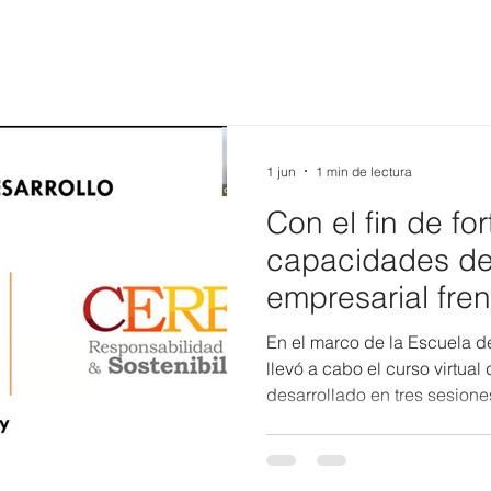
1 jun
1 min de lectura
Con el fin de for
capacidades de
empresarial fre
climático, CERE
En el marco de la Escuela d
de Huella de C
llevó a cabo el curso virtua
desarrollado en tres sesiones
conocimientos y capacidade
interesados en la gestión d
efecto invernadero. La capa