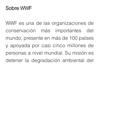
Sobre WWF
WWF es una de las organizaciones de 
conservación más importantes del 
mundo, presente en más de 100 países 
y apoyada por casi cinco millones de 
personas a nivel mundial. Su misión es 
detener la degradación ambiental del 
planeta y construir un futuro en el que 
los seres humanos vivan en armonía 
con la naturaleza. En Ecuador opera 
desde hace 20 años, con más de 30 
proyectos de conservación marinos y 
terrestres.
#MiembrosCeres
#DesarrolloSostenible
#alianzas
NOTICIAS MIEMBROS