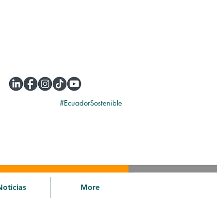
#EcuadorSostenible
Noticias
More