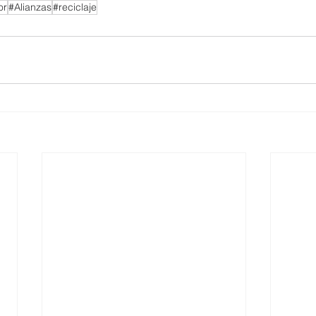
or
#Alianzas
#reciclaje