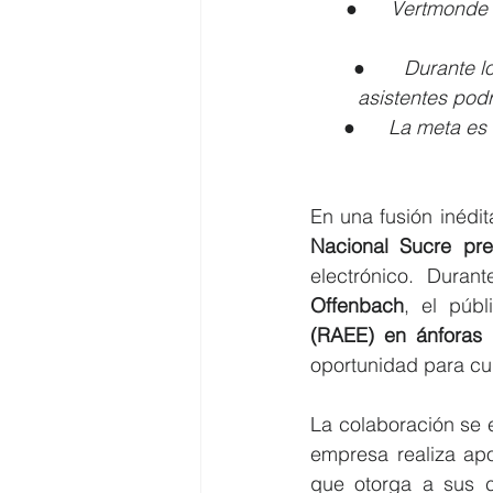
●      
Vertmonde y
●       
Durante lo
asistentes podr
●      
La meta es 
En una fusión inédit
Nacional Sucre pres
electrónico. Duran
Offenbach
, el púb
(RAEE) en ánforas 
oportunidad para cui
La colaboración se e
empresa realiza apo
que otorga a sus cl