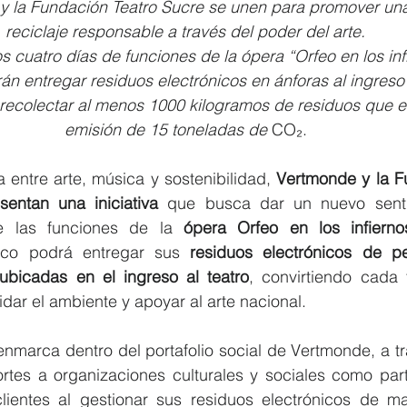
 la Fundación Teatro Sucre se unen para promover una
reciclaje responsable a través del poder del arte.
s cuatro días de funciones de la ópera “Orfeo en los inf
án entregar residuos electrónicos en ánforas al ingreso 
recolectar al menos 1000 kilogramos de residuos que eq
emisión de 15 toneladas de 
CO₂.
a entre arte, música y sostenibilidad, 
Vertmonde y la Fu
entan una iniciativa
 que busca dar un nuevo sentid
te las funciones de la 
ópera Orfeo en los infierno
lico podrá entregar sus 
residuos electrónicos de p
ubicadas en el ingreso al teatro
, convirtiendo cada 
dar el ambiente y apoyar al arte nacional.
nmarca dentro del portafolio social de Vertmonde, a tra
rtes a organizaciones culturales y sociales como parte
ientes al gestionar sus residuos electrónicos de ma