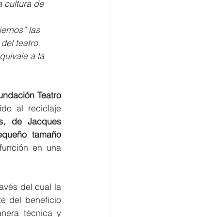
 cultura de 
iernos” las 
del teatro.
uivale a la 
ndación Teatro 
o al reciclaje 
s, de Jacques 
equeño tamaño 
función en una 
vés del cual la 
 del beneficio 
nera técnica y 