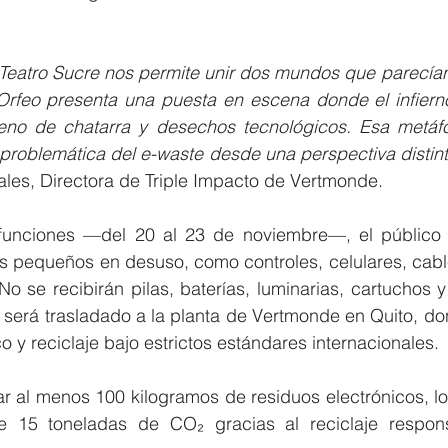
 Teatro Sucre nos permite unir dos mundos que parecían l
. Orfeo presenta una puesta en escena donde el infiern
eno de chatarra y desechos tecnológicos. Esa metáfo
a problemática del e-waste desde una perspectiva distint
les, Directora de Triple Impacto de Vertmonde.
 funciones —del 20 al 23 de noviembre—, el público 
os pequeños en desuso, como controles, celulares, cabl
No se recibirán pilas, baterías, luminarias, cartuchos y 
 será trasladado a la planta de Vertmonde en Quito, don
o y reciclaje bajo estrictos estándares internacionales.
r al menos 100 kilogramos de residuos electrónicos, lo
de 15 toneladas de CO₂ gracias al reciclaje respon