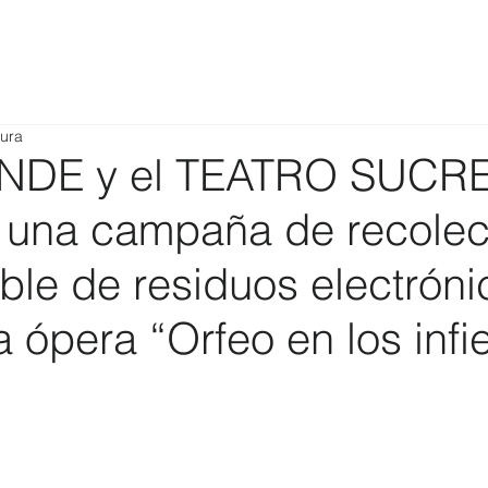
tura
DE y el TEATRO SUCR
 una campaña de recolec
ble de residuos electróni
a ópera “Orfeo en los infi