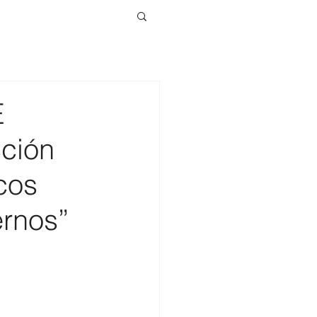
E
ción
cos
ernos”