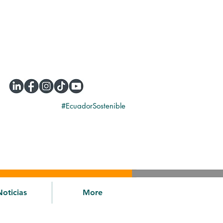
#EcuadorSostenible
Noticias
More