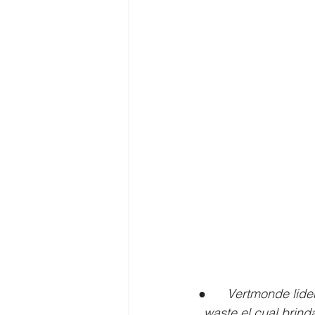
●      
Vertmonde lider
waste el cual brind