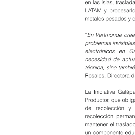
en las islas, trasla
LATAM y procesarlo
metales pesados y c
“
En Vertmonde creem
problemas invisibles
electrónicos en G
necesidad de actuar
técnica, sino tambi
Rosales, Directora 
La Iniciativa Galáp
Productor, que obli
de recolección y r
recolección perman
mantener el traslado
un componente educa