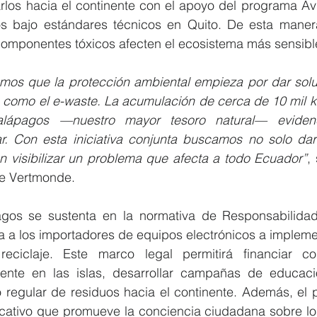
darlos hacia el continente con el apoyo del programa Avi
s bajo estándares técnicos en Quito. De esta manera
omponentes tóxicos afecten el ecosistema más sensible
os que la protección ambiental empieza por dar soluc
 como el e-waste. La acumulación de cerca de 10 mil ki
alápagos —nuestro mayor tesoro natural— evidenc
. Con esta iniciativa conjunta buscamos no solo dar
én visibilizar un problema que afecta a todo Ecuador”
,
de Vertmonde.
agos se sustenta en la normativa de Responsabilidad
ga a los importadores de equipos electrónicos a implem
eciclaje. Este marco legal permitirá financiar co
ente en las islas, desarrollar campañas de educaci
 regular de residuos hacia el continente. Además, el p
tivo que promueve la conciencia ciudadana sobre los