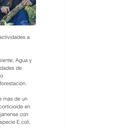
actividades a 
biente, Agua y 
idades de 
o 
forestación.
de más de un 
orticioide en 
ojanense con 
specie E.coli. 