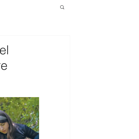
el
re