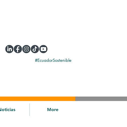
#EcuadorSostenible
Noticias
More