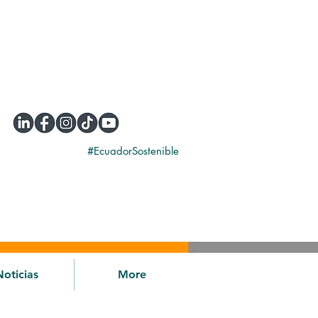
#EcuadorSostenible
Noticias
More