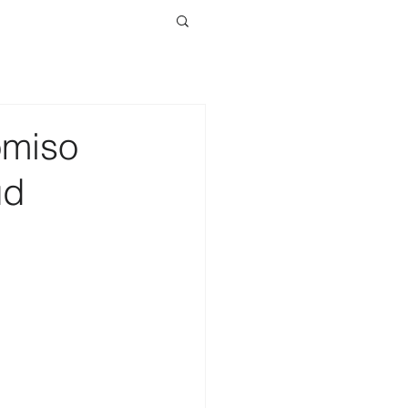
omiso
ud