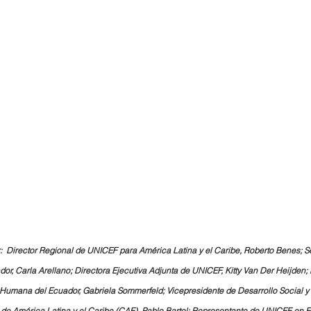
r:  Director Regional de UNICEF para América Latina y el Caribe, Roberto Benes; S
or, Carla Arellano; Directora Ejecutiva Adjunta de UNICEF, Kitty Van Der Heijden; 
d Humana del Ecuador, Gabriela Sommerfeld; Vicepresidente de Desarrollo Social
 de América Latina y el Caribe (CAF), Pablo Bartol; Representante de UNICEF en E