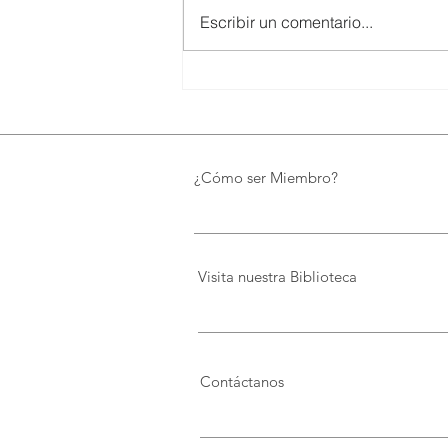
Escribir un comentario...
SMARTCO se suma a la
construcción del EcoMuseo
Biblioteca de FUNDACIÓN
FIDAL, un proyecto que
preserva el patrimonio y
¿Cómo ser Miembro?
democratiza el conocimiento
Visita nuestra Biblioteca
Contáctanos