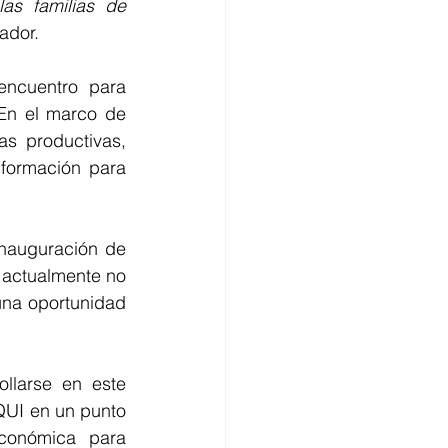
as familias de 
ador.
ncuentro para 
 En el marco de 
as productivas, 
formación para 
inauguración de 
 actualmente no 
na oportunidad 
llarse en este 
UI en un punto 
conómica para 