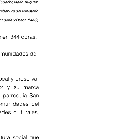
cuador, María Augusta 
babura del Ministerio 
anadería y Pesca (MAG).
s en 344 obras, 
comunidades de 
ocal y preservar 
or y su marca 
parroquia San 
munidades del 
es culturales, 
ura social que 