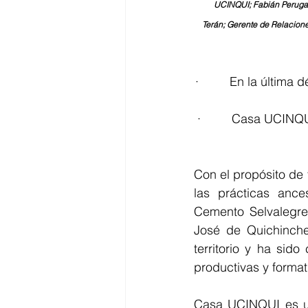
UCINQUI; Fabián Perugac
Terán; Gerente de Relacion
·         En la últi
·         Casa UCIN
Con el propósito de f
las prácticas anc
Cemento Selvalegre
José de Quichinche
territorio y ha sid
productivas y format
Casa UCINQUI es una