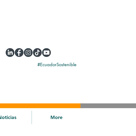
#EcuadorSostenible
Noticias
More