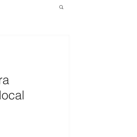
ra
local