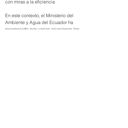
con miras a la eficiencia
En este contexto, el Ministerio del 
Ambiente y Agua del Ecuador ha 
reconocido por varias ocasiones los 
esfuerzos realizados por Unacem 
Ecuador, para la optimización del 
consumo de energía y 
coprocesamiento de biomasa y 
aceites usados; esto les ha hecho 
acreedores al reconocimiento de 
Empresa Eco-Eficiente.
“La suscripción del Acuerdo por la 
Energía Sostenible, dentro del marco 
del programa Líderes por los ODS de 
Pacto Global del Ecuador compromete 
a UNACEM Ecuador a contribuir en la 
promoción de buenas prácticas para 