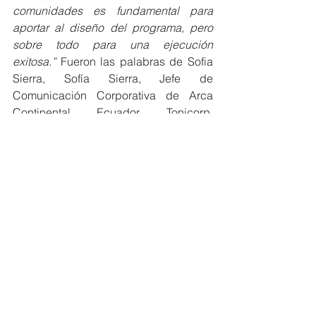
comunidades es fundamental para 
aportar al diseño del programa, pero 
sobre todo para una ejecución 
exitosa.”
 Fueron las palabras de Sofia 
Sierra, Sofía Sierra, Jefe de 
Comunicación Corporativa de Arca 
Continental Ecuador, Tonicorp, 
Inalecsa.
Finalmente, después del evento, los 
líderes comunitarios que son parte del 
proyecto realizaron una casa abierta 
para exponer lo aprendido en este 
tiempo.
Tonicorp trabaja constantemente en 
iniciativas y programas que promueven 
e impulsen el desarrollo social, 
ambiental y económico del país, es por 