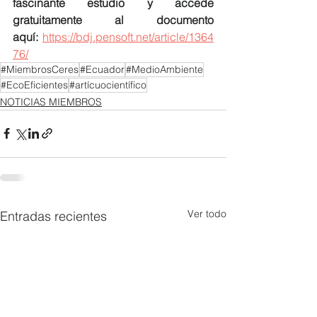
fascinante estudio y accede 
gratuitamente al documento 
aquí:
https://bdj.pensoft.net/article/1364
76/
#MiembrosCeres
#Ecuador
#MedioAmbiente
#EcoEficientes
#artícuocientífico
NOTICIAS MIEMBROS
Ver todo
Entradas recientes